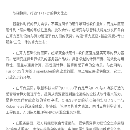
软硬协同，打造“1+1>2”的算力生态
智能体时代的算力需求，不再是简单的硬件堆砌或软件叠加，而是从底层
硬件到上层应用的系统性重构。此次合作，超聚变与联智科技将充分发挥各自
在算力基础设施与算力管理平台方面的优势，构建“算力底座+智能调度+专业
服务”三位一体的算力生态：
• 在算力基础设施层面，超聚变全栈硬件+软件底座是坚实可靠的算力基
石。超聚变提供业界领先的服务器产品线，具备卓越的计算密度、能效比与可
靠性，覆盖从通用计算、高性能计算、智算到超节点的全场景。与此同时，
FusionOS作为基于openEuler的商业发行版，为上层应用提供稳定、安全、
开放的运行环境。
• 在平台层面，联智科技自研的CHESS平台是专为HPC与AI场景打造的
超智融合算力管理平台，提供从资源管理到监控运维的全栈式软件定义能力，
是算力集群智能高效的管理中枢。CHESS平台的核心架构实现了Slurm与
Kubernetes的深度融合，能够统一管理异构算力资源，同时支撑科学计算、
工程仿真、AI训练及推理等HPC/AI混合业务场景。
• 在服务层面，双方将组建联合专家团队，提供贯穿算力建设全生命周期
的“陪伴式服务”，确保从前期架构咨询、中期部署实施到后期运维优化的每一